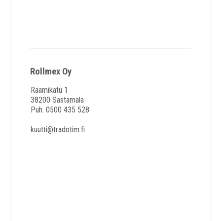
Kuljetuspyörät
Rollmex Oy
Raamikatu 1
38200 Sastamala
Puh. 0500 435 528
kuutti@tradotim.fi
Nokkakärryt