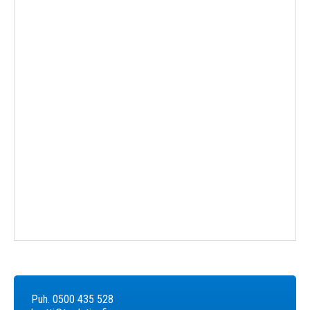
Nostosiirtovälineet
Nostopöydät
Puh. 0500 435 528