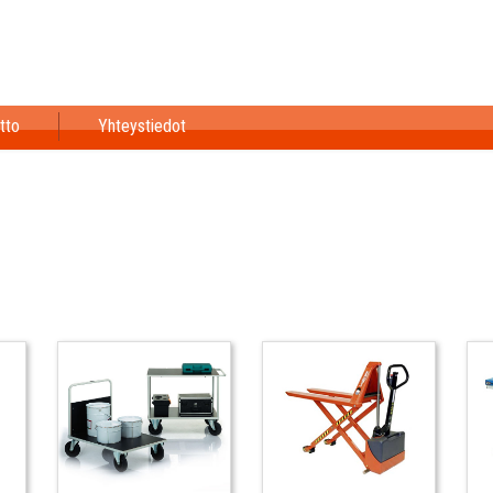
tto
Yhteystiedot
Nostosiirtovälineet
Lavavaunut