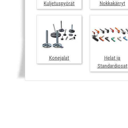
Kuljetuspyörät
Nokkakärryt
Konejalat
Helat ja
Standardiosat
Konejalat
Helat ja
Standardiosat