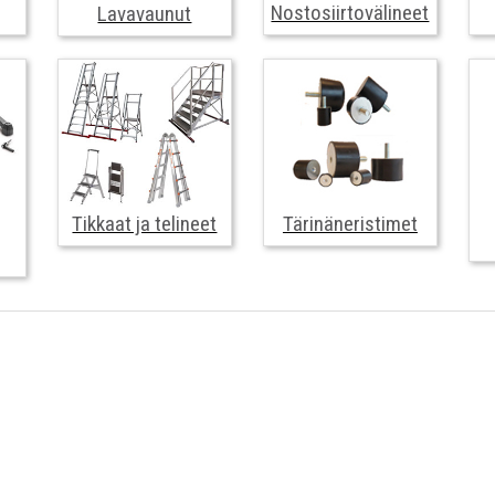
Nostosiirtovälineet
Lavavaunut
Tikkaat ja telineet
Tärinäneristimet
Tikkaat ja telineet
Tärinäneristimet