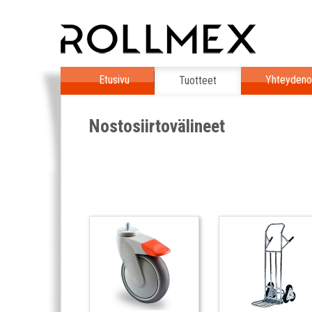
Etusivu
Yhteydeno
Tuotteet
Nostosiirtovälineet
Kuljetuspyörät
Nokkakärryt