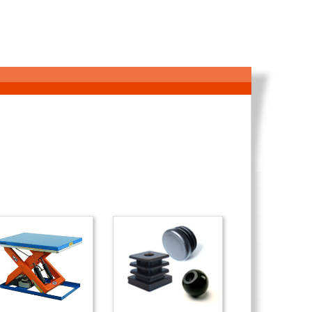
Nostopöydät
Helat ja kuulanupit