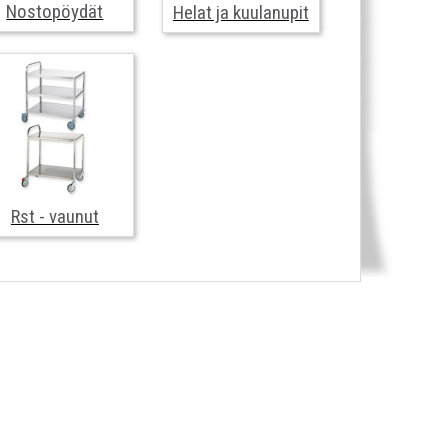
Nostopöydät
Helat ja kuulanupit
Rst - vaunut
Rst - vaunut